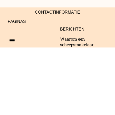
CONTACTINFORMATIE
PAGINAS
BERICHTEN
Menu
Waarom een
Transport Partners
scheepsmakelaar
inschakelen loont
Hoe optimaliseer je
vrachtlogistiek?
Zijn Bredase
transporteurs
toekomstproof?